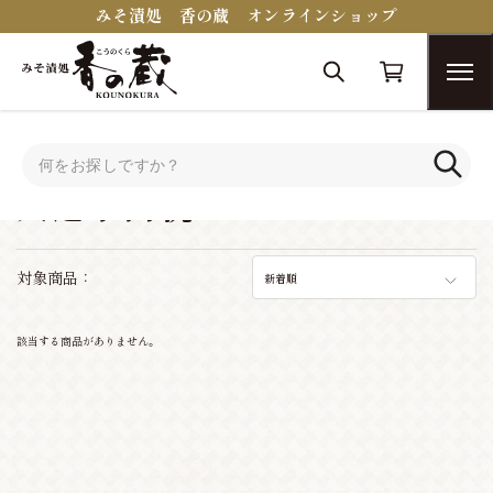
みそ漬処 香の蔵 オンラインショップ
トップ
シーンで選ぶ
入進学内祝い
入進学内祝い
対象商品：
新着順
該当する商品がありません。