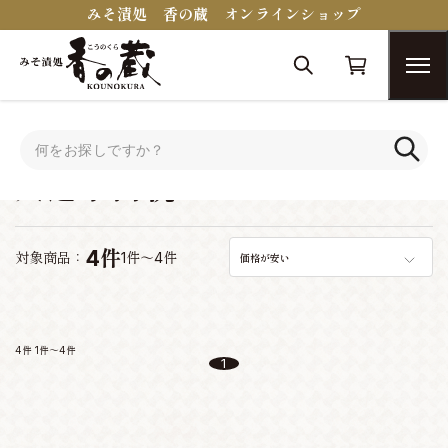
みそ漬処 香の蔵 オンラインショップ
トップ
シーンで選ぶ
入進学内祝い
入進学内祝い
4件
対象商品：
1件～4件
価格が安い
4件
1件～4件
1