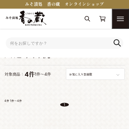
みそ漬処 香の蔵 オンラインショップ
トップ
シーンで選ぶ
入進学内祝い
入進学内祝い
4件
対象商品：
1件～4件
お気に入り登録数
4件
1件～4件
1