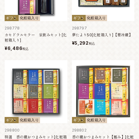
ギフト
化粧箱入り
ギフト
化粧箱入り
298778
298797
カセドラルセラー 家飲みセット[化
夢たより50[化粧箱入り]【要冷蔵】
粧箱入り]
¥5,292
税込
¥6,486
税込
ギフト
化粧箱入り
ギフト
化粧箱入り
298800
298802
特選 香の蔵おつまみセット[化粧箱
香の蔵おつまみセット【極み】[化粧