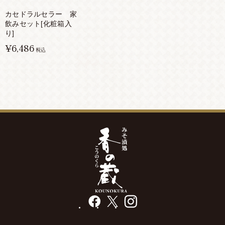
カセドラルセラー 家
飲みセット[化粧箱入
り]
¥6,486
税込
facebook
X
instagram