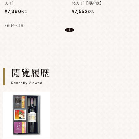
入り]
箱入り]【要冷蔵】
¥7,390
¥7,552
税込
税込
4件
1件～4件
1
閲覧履歴
Recently Viewed