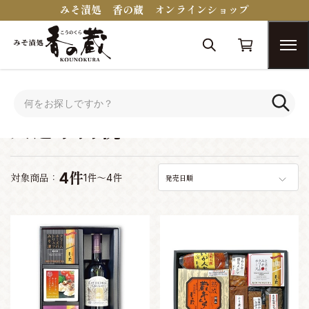
みそ漬処 香の蔵 オンラインショップ
トップ
シーンで選ぶ
入進学内祝い
入進学内祝い
4件
対象商品：
1件～4件
発売日順