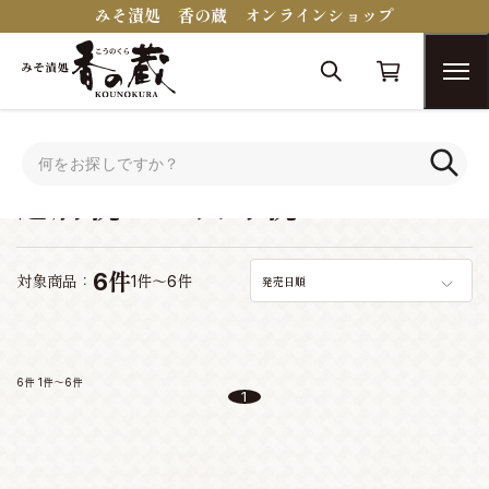
みそ漬処 香の蔵 オンラインショップ
トップ
シーンで選ぶ
還暦祝い・長寿祝い
還暦祝い・長寿祝い
6件
対象商品：
1件～6件
発売日順
6件
1件～6件
1