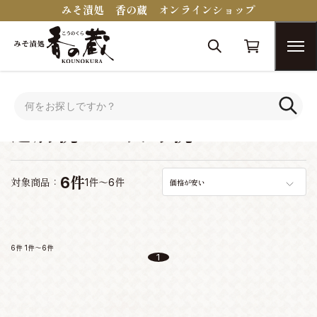
みそ漬処 香の蔵 オンラインショップ
トップ
シーンで選ぶ
還暦祝い・長寿祝い
還暦祝い・長寿祝い
6件
対象商品：
1件～6件
価格が安い
6件
1件～6件
1