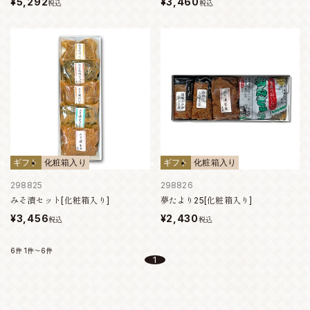
¥5,292
¥3,460
税込
税込
ギフト
化粧箱入り
ギフト
化粧箱入り
298825
298826
みそ漬セット[化粧箱入り]
夢たより25[化粧箱入り]
¥3,456
¥2,430
税込
税込
6件
1件～6件
1