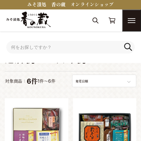
みそ漬処 香の蔵 オンラインショップ
トップ
シーンで選ぶ
還暦祝い・長寿祝い
還暦祝い・長寿祝い
6件
対象商品：
1件～6件
発売日順