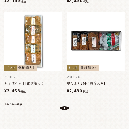
¥3,996
¥3,460
税込
税込
ギフト
化粧箱入り
ギフト
化粧箱入り
298825
298826
みそ漬セット[化粧箱入り]
夢たより25[化粧箱入り]
¥3,456
¥2,430
税込
税込
6件
1件～6件
1