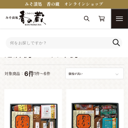
みそ漬処 香の蔵 オンラインショップ
トップ
シーンで選ぶ
還暦祝い・長寿祝い
還暦祝い・長寿祝い
6件
対象商品：
1件～6件
価格が高い