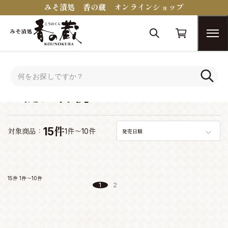
みそ漬処 香の蔵 オンラインショップ
トップ
シーンで選ぶ
お誕生日祝い
お誕生日祝い
15件
対象商品：
1件～10件
発売日順
15件
1件～10件
1
2