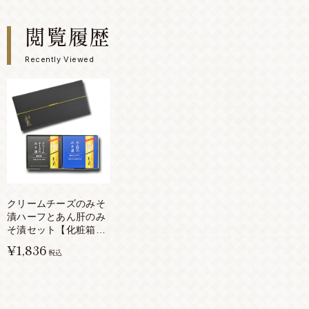
閲覧履歴
Recently Viewed
クリームチーズのみそ
漬ハーフとあん肝のみ
そ漬セット【化粧箱
入】
¥1,836
税込