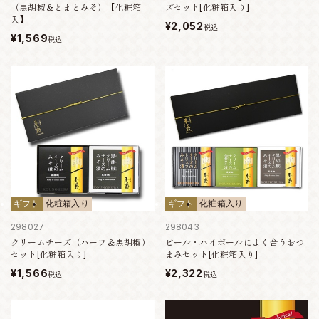
（黒胡椒＆とまとみそ）【化粧箱
ズセット[化粧箱入り]
入】
¥2,052
税込
¥1,569
税込
ギフト
化粧箱入り
ギフト
化粧箱入り
298027
298043
クリームチーズ（ハーフ＆黒胡椒）
ビール・ハイボールによく合うおつ
セット[化粧箱入り]
まみセット[化粧箱入り]
¥1,566
¥2,322
税込
税込