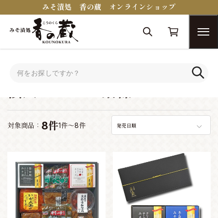
みそ漬処 香の蔵 オンラインショップ
トップ
シーンで選ぶ
法人ギフト・景品
法人ギフト・景品
8件
対象商品：
1件～8件
発売日順