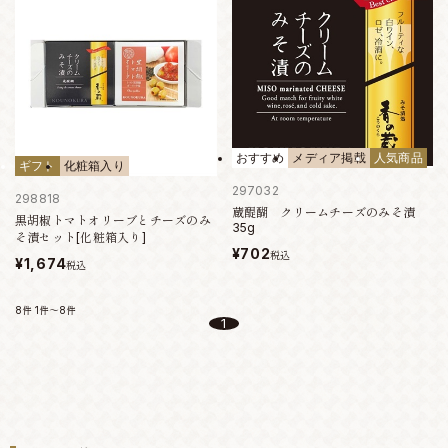
おすすめ
メディア掲載
人気商品
ギフト
化粧箱入り
297032
298818
蔵醍醐 クリームチーズのみそ漬
黒胡椒トマトオリーブとチーズのみ
35g
そ漬セット[化粧箱入り]
¥702
税込
¥1,674
税込
8件
1件～8件
1