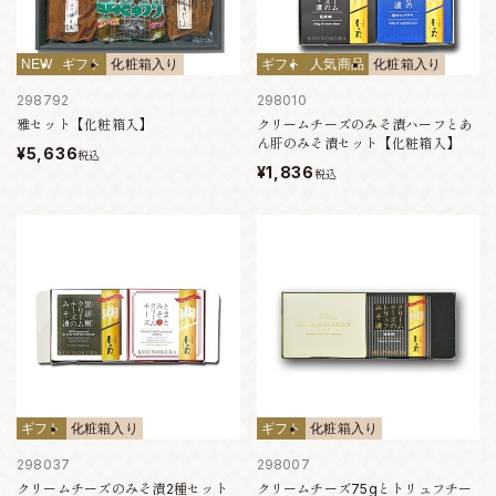
NEW
ギフト
化粧箱入り
ギフト
人気商品
化粧箱入り
298792
298010
雅セット【化粧箱入】
クリームチーズのみそ漬ハーフとあ
ん肝のみそ漬セット【化粧箱入】
¥5,636
税込
¥1,836
税込
ギフト
化粧箱入り
ギフト
化粧箱入り
298037
298007
クリームチーズのみそ漬2種セット
クリームチーズ75gとトリュフチー