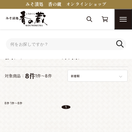
みそ漬処 香の蔵 オンラインショップ
トップ
シーンで選ぶ
法人ギフト・景品
法人ギフト・景品
8件
対象商品：
1件～8件
新着順
8件
1件～8件
1