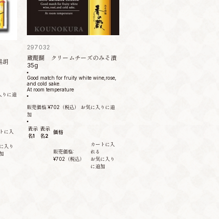
297032
蔵醍醐 クリームチーズのみそ漬
黒胡
35g
Good match for fruity white wine,rose,
and cold sake.
At room temperature
入りに追
販売価格:
¥702
（税込）
お気に入りに追
加
表示
表示
トに入
価格
名1
名2
カートに入
に入り
販売価格:
れる
加
¥702
（税込）
お気に入り
に追加