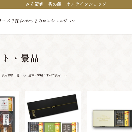
みそ漬処 香の蔵 オンラインショップ
リーズで探す
おつまみコンシェルジュ
フト・景品
表示切替
一覧
通常・定期：
すべて表示