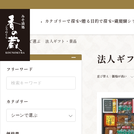
カテゴリーで探す
贈る目的で探す
蔵醍醐シ
トップ
シーンで選ぶ
法人ギフト・景品
法人ギ
絞り込み
フリーワード
並び替え：
価格が高い
カテゴリー
価格帯