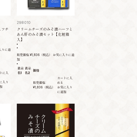
298010
ュフチ
クリームチーズのみそ漬ハーフと
あん肝のみそ漬セット【化粧箱
入】
入りに追
販売価格:
¥1,836
（税込）
お気に入りに追
加
表示
表示
価格
トに入
名1
名2
カートに入
に入り
販売価格:
れる
加
¥1,836
（税込）
お気に入り
に追加