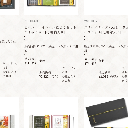
298043
298007
ビール・ハイボールによく合うお
クリームチーズ75gとトリ
つまみセット[化粧箱入り]
ーズセット[化粧箱入り]
お気に入りに
販売価格:
¥2,322
（税込）
お気に入りに追
販売価格:
¥2,052
（税込）
お気に
加
加
表示
表示
表示
表示
価格
価格
カートに入
名1
名2
名1
名2
れる
カートに入
カー
）
お気に入り
販売価格:
れる
販売価格:
れる
に追加
¥2,322
（税込）
お気に入り
¥2,052
（税込）
お気
に追加
に追