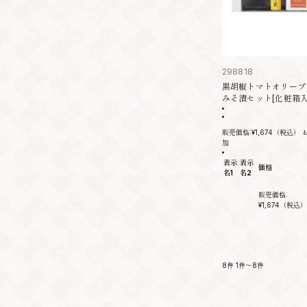
298818
黒胡椒トマトオリーブ
みそ漬セット[化粧箱入
販売価格:
¥1,674
（税込）
加
表示
表示
価格
名1
名2
販売価格:
¥1,674
（税込）
8件
1件～8件