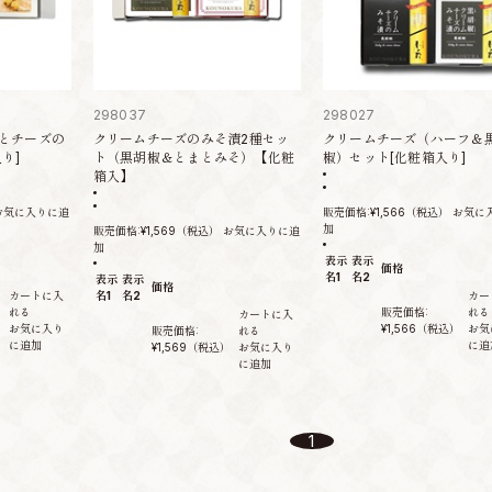
298037
298027
とチーズの
クリームチーズのみそ漬2種セッ
クリームチーズ（ハーフ＆
り]
ト（黒胡椒＆とまとみそ）【化粧
椒）セット[化粧箱入り]
箱入】
お気に入りに追
販売価格:
¥1,566
（税込）
お気に
加
販売価格:
¥1,569
（税込）
お気に入りに追
加
表示
表示
価格
名1
名2
表示
表示
価格
カートに入
名1
名2
カー
れる
販売価格:
れる
カートに入
お気に入り
¥1,566
（税込）
お気
販売価格:
れる
に追加
に追
¥1,569
（税込）
お気に入り
に追加
1