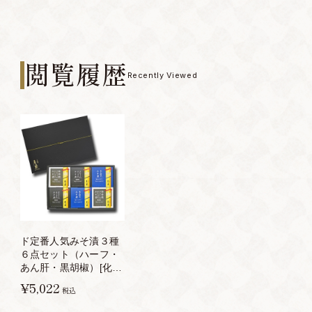
閲覧履歴
Recently Viewed
ド定番人気みそ漬３種
６点セット（ハーフ・
あん肝・黒胡椒）[化粧
箱入り]
¥5,022
税込