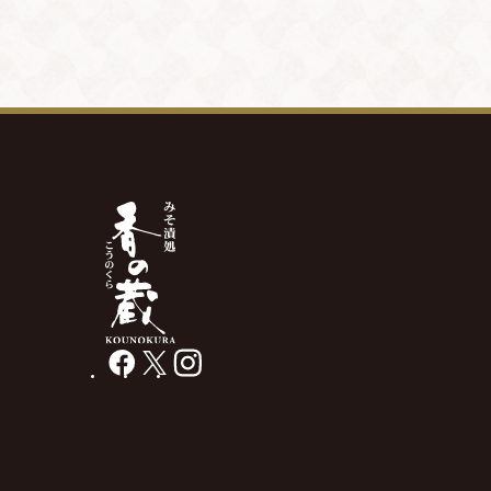
facebook
X
instagram