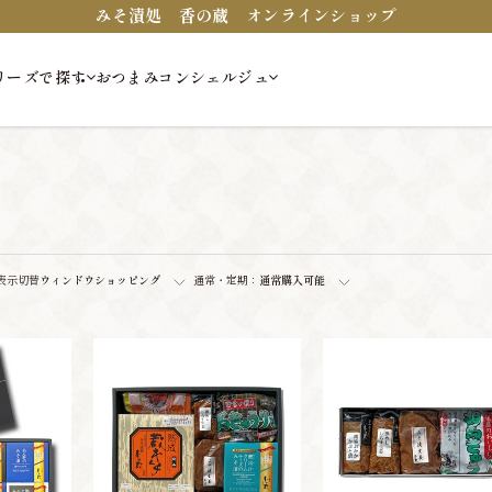
みそ漬処 香の蔵 オンラインショップ
リーズで探す
おつまみコンシェルジュ
い
表示切替
ウィンドウショッピング
通常・定期：
通常購入可能