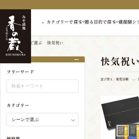
カテゴリーで探す
贈る目的で探す
蔵醍醐シ
トップ
シーンで選ぶ
快気祝い
快気祝
絞り込み
フリーワード
並び替え：
発売日順
カテゴリー
価格帯