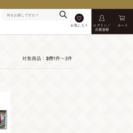
お気に入り
ログイン／
カート
会員登録
対象商品：
3件
1件～3件