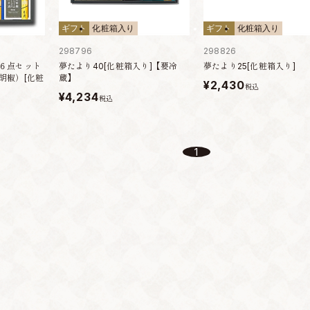
ギフト
化粧箱入り
ギフト
化粧箱入り
298796
298826
６点セット
夢たより40[化粧箱入り]【要冷
夢たより25[化粧箱入り]
胡椒）[化粧
蔵】
¥2,430
税込
¥4,234
税込
1