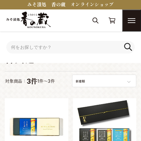
みそ漬処 香の蔵 オンラインショップ
トップ
シーンで選ぶ
香典返し
香典返し
3件
対象商品：
1件～3件
新着順