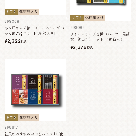
ギフト
化粧箱入り
ギフト
化粧箱入り
298008
298082
あん肝のみそ漬とクリームチーズの
みそ漬75gセット[化粧箱入り]
クリームチーズ３種（ハーフ・黒胡
椒・鰹出汁）セット[化粧箱入り]
¥2,322
税込
¥2,376
税込
ギフト
化粧箱入り
298817
社長のおすすめおつまみセットII[化