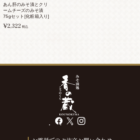
あん肝のみそ漬とクリ
ームチーズのみそ漬
75gセット[化粧箱入り]
¥2,322
税込
facebook
X
instagram