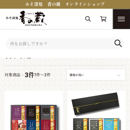
みそ漬処 香の蔵 オンラインショップ
トップ
シーンで選ぶ
香典返し
香典返し
3件
対象商品：
1件～3件
価格が高い