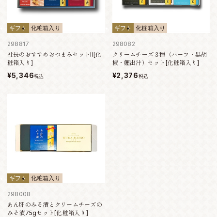
ギフト
化粧箱入り
ギフト
化粧箱入り
298817
298082
社長のおすすめおつまみセットII[化
クリームチーズ３種（ハーフ・黒胡
粧箱入り]
椒・鰹出汁）セット[化粧箱入り]
¥5,346
¥2,376
税込
税込
ギフト
化粧箱入り
298008
あん肝のみそ漬とクリームチーズの
みそ漬75gセット[化粧箱入り]