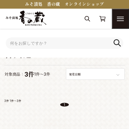
みそ漬処 香の蔵 オンラインショップ
トップ
シーンで選ぶ
香典返し
香典返し
3件
対象商品：
1件～3件
発売日順
3件
1件～3件
1