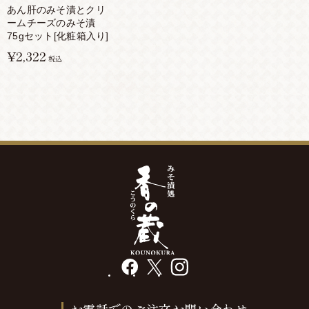
あん肝のみそ漬とクリ
ームチーズのみそ漬
75gセット[化粧箱入り]
¥2,322
税込
facebook
X
instagram