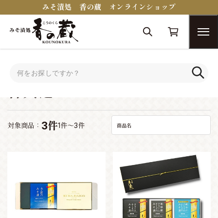
みそ漬処 香の蔵 オンラインショップ
トップ
シーンで選ぶ
香典返し
香典返し
3件
対象商品：
1件～3件
商品名