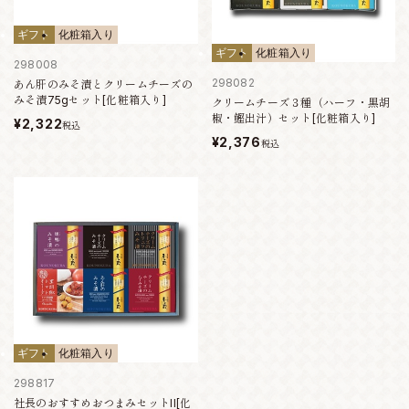
ギフト
化粧箱入り
ギフト
化粧箱入り
298008
298082
あん肝のみそ漬とクリームチーズの
みそ漬75gセット[化粧箱入り]
クリームチーズ３種（ハーフ・黒胡
椒・鰹出汁）セット[化粧箱入り]
¥2,322
税込
¥2,376
税込
ギフト
化粧箱入り
298817
社長のおすすめおつまみセットII[化