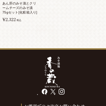
あん肝のみそ漬とクリ
ームチーズのみそ漬
75gセット[化粧箱入り]
¥2,322
税込
facebook
X
instagram