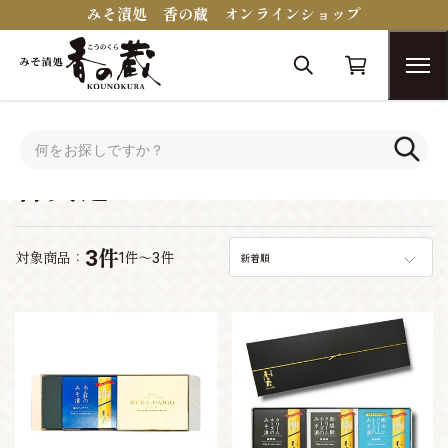
みそ漬処 香の蔵 オンラインショップ
トップ
シーンで選ぶ
香典返し
香典返し
3件
対象商品：
1件～3件
新着順