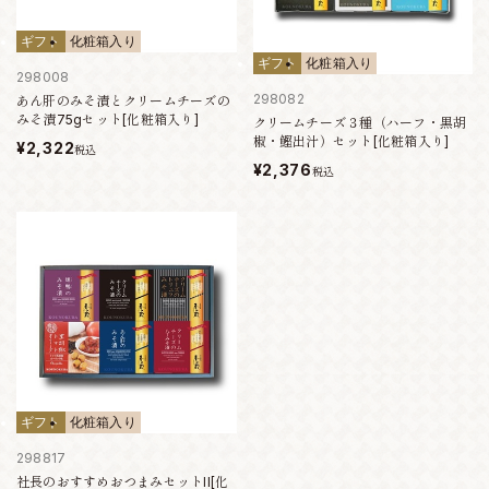
ギフト
化粧箱入り
ギフト
化粧箱入り
298008
298082
あん肝のみそ漬とクリームチーズの
みそ漬75gセット[化粧箱入り]
クリームチーズ３種（ハーフ・黒胡
椒・鰹出汁）セット[化粧箱入り]
¥2,322
税込
¥2,376
税込
ギフト
化粧箱入り
298817
社長のおすすめおつまみセットII[化