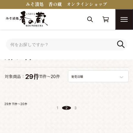
みそ漬処 香の蔵 オンラインショップ
トップ
シーンで選ぶ
贈り物・プレゼント
贈り物・プレゼント
29件
対象商品：
11件～20件
発売日順
29件
11件～20件
1
2
3