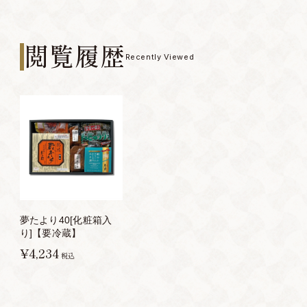
閲覧履歴
Recently Viewed
夢たより40[化粧箱入
り]【要冷蔵】
¥4,234
税込