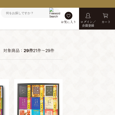
お気に入り
ログイン／
カート
会員登録
対象商品：
29件
21件～29件