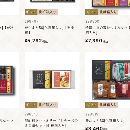
ギフト
化粧箱入り
ギフト
化粧箱入り
298797
298800
り]【要冷
夢たより50[化粧箱入り]【要冷
特選 香の蔵おつまみセット
蔵】
箱入り]
¥5,292
¥7,390
税込
税込
ギフト
化粧箱入り
ギフト
化粧箱入り
298818
298819
黒胡椒トマトオリーブとチーズの
みセット
夢たより30[化粧箱入り]
みそ漬セット[化粧箱入り]
¥3,460
税込