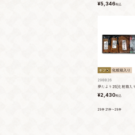
¥5,346
税込
ギフト
化粧箱入り
298826
夢たより25[化粧箱入り
¥2,430
税込
29件
21件～29件