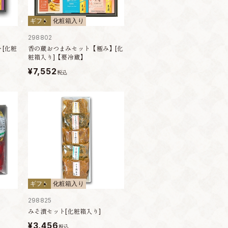
ギフト
化粧箱入り
298802
[化粧
香の蔵おつまみセット【極み】[化
粧箱入り]【要冷蔵】
¥7,552
税込
ギフト
化粧箱入り
298825
みそ漬セット[化粧箱入り]
¥3,456
税込