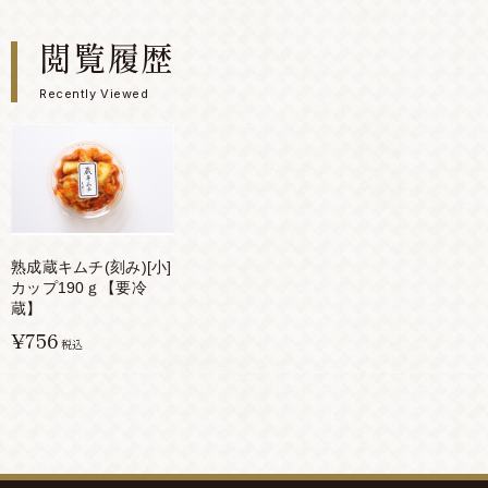
閲覧履歴
Recently Viewed
熟成蔵キムチ(刻み)[小]
カップ190ｇ【要冷
蔵】
¥756
税込