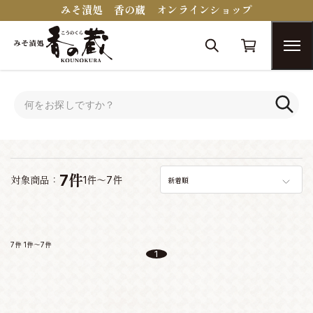
みそ漬処 香の蔵 オンラインショップ
トップ
キムチ
キムチ
7件
対象商品：
1件～7件
新着順
7件
1件～7件
1