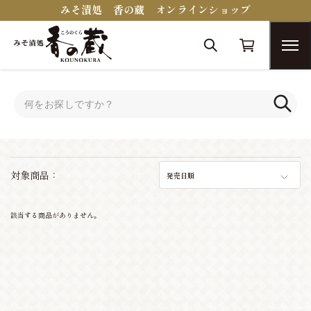
みそ漬処 香の蔵 オンラインショップ
トップ
キムチ
キムチ
対象商品：
発売日順
該当する商品がありません。