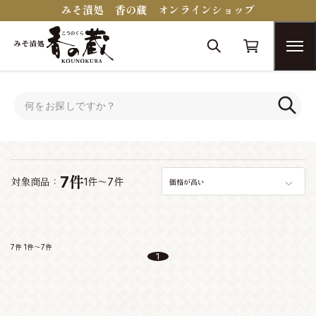
みそ漬処 香の蔵 オンラインショップ
トップ
キムチ
キムチ
7件
対象商品：
1件～7件
価格が高い
7件
1件～7件
1