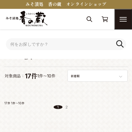
みそ漬処 香の蔵 オンラインショップ
トップ
みそ漬
みそ漬
17件
対象商品：
1件～10件
新着順
17件
1件～10件
1
2