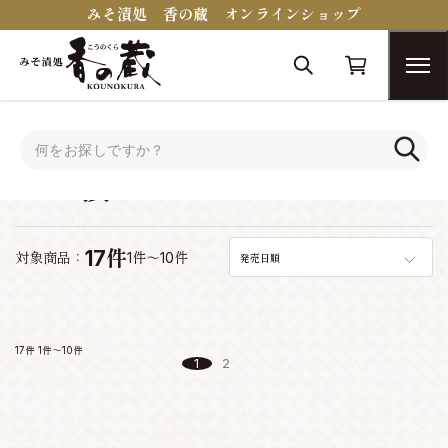
みそ漬処 香の蔵 オンラインショップ
トップ
みそ漬
みそ漬
17件
対象商品：
1件～10件
発売日順
17件
1件～10件
1
2