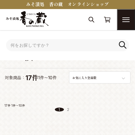
みそ漬処 香の蔵 オンラインショップ
トップ
みそ漬
みそ漬
17件
対象商品：
1件～10件
お気に入り登録数
17件
1件～10件
1
2