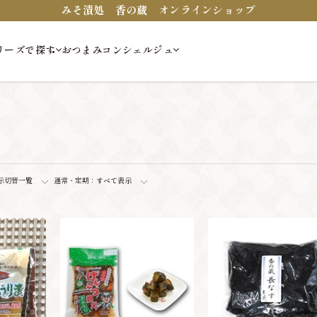
みそ漬処 香の蔵 オンラインショップ
リーズで探す
おつまみコンシェルジュ
示切替
一覧
通常・定期：
すべて表示