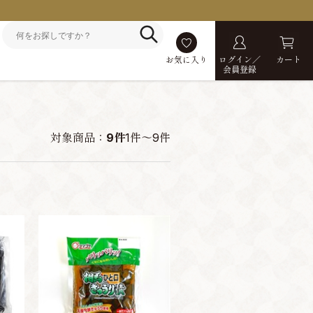
お気に入り
ログイン／
カート
会員登録
対象商品：
9件
1件～9件