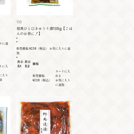
110
相馬ひと口きゅうり漬105g【ごは
んのお供に！】
りに追
販売価格:
¥238
（税込）
お気に入りに追
加
表示
表示
価格
トに入
名1
名2
カートに入
に入り
販売価格:
れる
加
¥238
（税込）
お気に入り
に追加