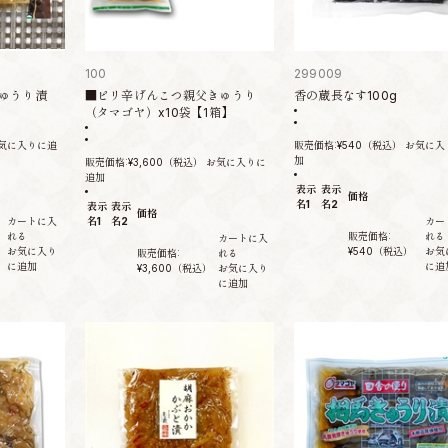
100
299009
ゅうり漬
■ピリ辛げんこつ親父きゅうり
香の蔵長なす100g
（タマゴヤ）x10袋【1箱】
気に入りに追
販売価格:
¥540
（税込）
お気に入
加
販売価格:
¥3,600
（税込）
お気に入りに
追加
表示
表示
価格
名1
名2
表示
表示
価格
カートに入
名1
名2
カー
れる
販売価格:
れる
カートに入
お気に入り
¥540
（税込）
お気
販売価格:
れる
に追加
に追
¥3,600
（税込）
お気に入り
に追加