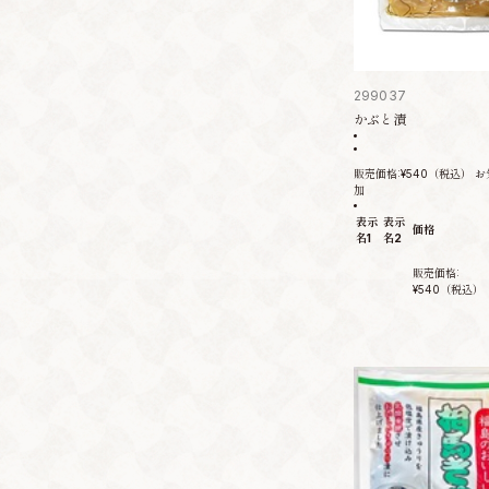
299037
かぶと漬
販売価格:
¥540
（税込）
お
加
表示
表示
価格
名1
名2
販売価格:
¥540
（税込）