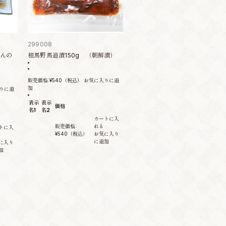
299008
はんの
相馬野馬追漬150g （朝鮮漬）
販売価格:
¥540
（税込）
お気に入りに追
加
りに追
表示
表示
価格
名1
名2
カートに入
販売価格:
れる
トに入
¥540
（税込）
お気に入り
に追加
に入り
加