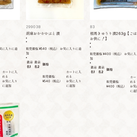
299038
83
胡麻おかかかぶと漬
相馬きゅうり漬263g【ご
お供に！】
気に入りに追
販売価格:
¥540
（税込）
お気に入りに追
加
販売価格:
¥400
（税込）
お気に入
加
表示
表示
価格
名1
名2
表示
表示
価格
カートに入
カートに入
名1
名2
れる
販売価格:
れる
カー
お気に入り
¥540
（税込）
お気に入り
販売価格:
れる
に追加
に追加
¥400
（税込）
お気
に追