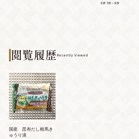
9件
1件～9件
閲覧履歴
Recently Viewed
国産 昆布だし相馬き
ゅうり漬