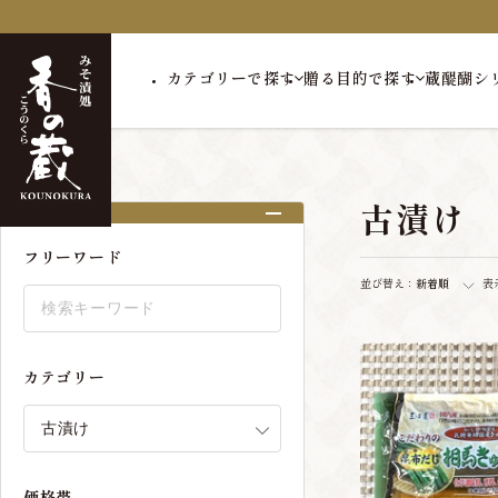
カテゴリーで探す
贈る目的で探す
蔵醍醐シ
トップ
古漬け
古漬け
絞り込み
フリーワード
並び替え：
新着順
表
カテゴリー
価格帯