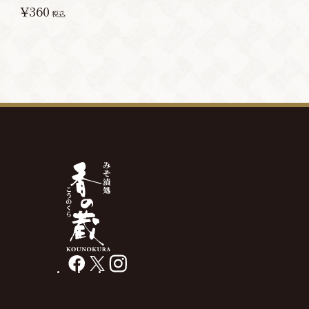
¥360
税込
facebook
X
instagram