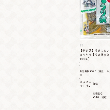
85
【新商品】福島のおい
ゅうり漬【福島県産き
100％】
販売価格:
¥540
（税込）
お
加
表示
表示
価格
名1
名2
販売価格:
¥540
（税込）