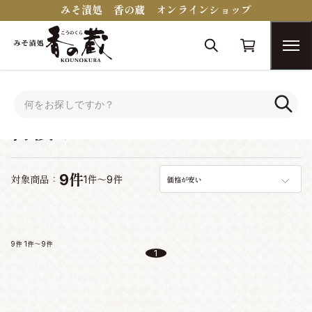
みそ漬処 香の蔵 オンラインショップ
トップ
古漬け
古漬け
9件
対象商品：
1件～9件
価格が安い
9件
1件～9件
1