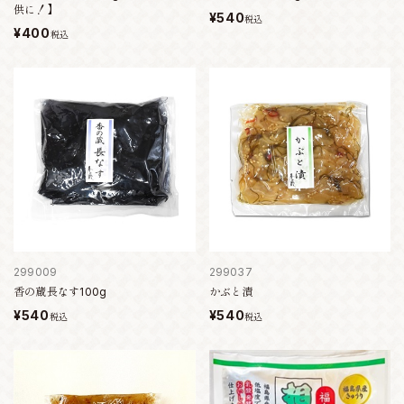
供に！】
¥540
税込
¥400
税込
299009
299037
香の蔵長なす100g
かぶと漬
¥540
¥540
税込
税込