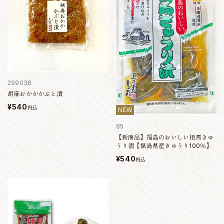
299038
胡麻おかかかぶと漬
¥540
税込
NEW
85
【新商品】福島のおいしい相馬きゅ
うり漬【福島県産きゅうり100％】
¥540
税込