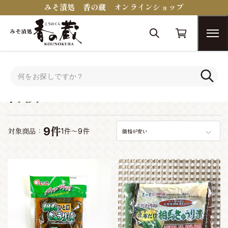
みそ漬処 香の蔵 オンラインショップ
トップ
古漬け
古漬け
9件
対象商品：
1件～9件
価格が安い