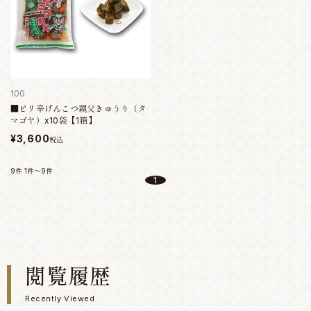
100
■ピリ辛げんこつ親父きゅうり（タ
マゴヤ）x10袋【1箱】
¥3,600
税込
9件
1件～9件
1
閲覧履歴
Recently Viewed