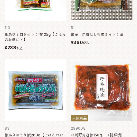
110
51
相馬ひと口きゅうり漬105g【ごはん
国産 昆布だし相馬きゅうり漬
のお供に！】
¥360
税込
¥238
税込
人気商品
83
299008
相馬きゅうり漬263g【ごはんのお
相馬野馬追漬150g （朝鮮漬）