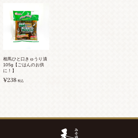
相馬ひと口きゅうり漬
105g【ごはんのお供
に！】
¥238
税込