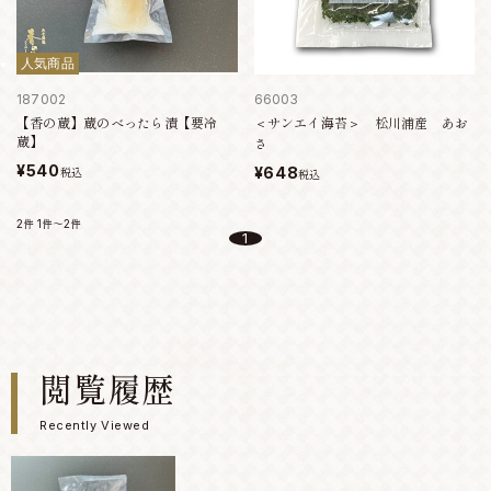
人気商品
187002
66003
【香の蔵】蔵のべったら漬【要冷
＜サンエイ海苔＞ 松川浦産 あお
蔵】
さ
¥540
¥648
税込
税込
2件
1件～2件
1
閲覧履歴
Recently Viewed