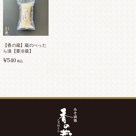
【香の蔵】蔵のべった
ら漬【要冷蔵】
¥540
税込