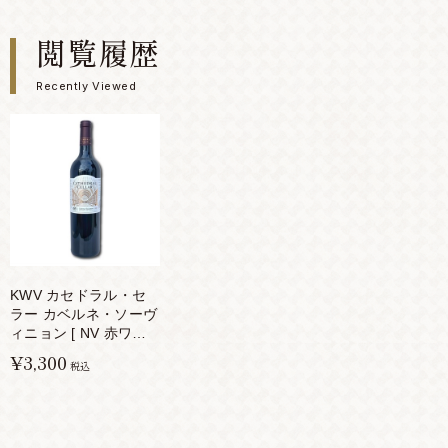
閲覧履歴
Recently Viewed
KWV カセドラル・セ
ラー カベルネ・ソーヴ
ィニョン [ NV 赤ワイ
ン フルボディ 南アフ
¥3,300
税込
リカ 750ml ]