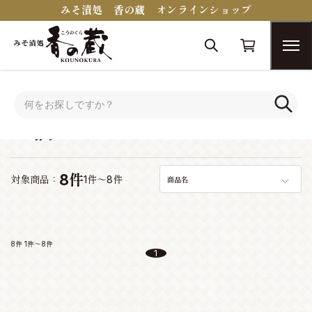
みそ漬処 香の蔵 オンラインショップ
トップ
お酒
お酒
8件
対象商品：
1件～8件
商品名
8件
1件～8件
1