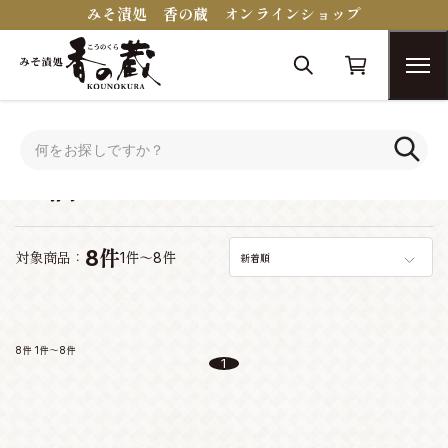
みそ漬処 香の蔵 オンラインショップ
トップ
お酒
お酒
8件
対象商品：
1件～8件
新着順
8件
1件～8件
1