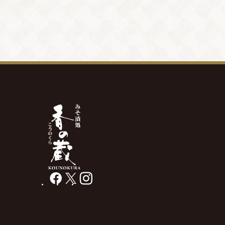
facebook
X
instagram