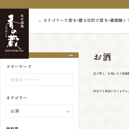
カテゴリーで探す
贈る目的で探す
蔵醍醐シ
トップ
お酒
お酒
絞り込み
フリーワード
並び替え：
お気に入り登録
該当する商品がありません
カテゴリー
価格帯