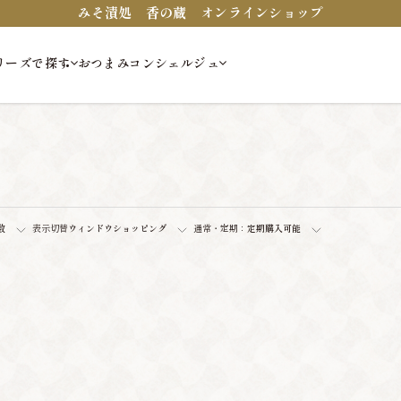
みそ漬処 香の蔵 オンラインショップ
リーズで探す
おつまみコンシェルジュ
数
表示切替
ウィンドウショッピング
通常・定期：
定期購入可能
。