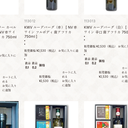
113012
113013
ラー カベル
KWV ルーデバーグ（赤） [ NV 赤
KWV ルーデバーグ（白） [ 
NV 赤ワイ
ワイン フルボディ 南アフリカ
ワイン 辛口 南アフリカ 750m
750ml ]
カ 750ml
販売価格:
¥2,530
（税込）
お気に
販売価格:
¥2,530
（税込）
お気に入りに追
加
加
お気に入りに
表示
表示
価格
表示
表示
名1
名2
価格
名1
名2
カー
カートに入
販売価格:
れる
販売価格:
れる
¥2,530
（税込）
お気
カートに入
¥2,530
（税込）
お気に入り
に追
れる
に追加
）
お気に入り
に追加