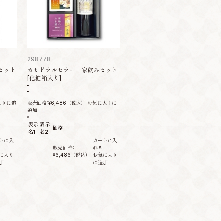
298778
セット
カセドラルセラー 家飲みセット
[化粧箱入り]
入りに追
販売価格:
¥6,486
（税込）
お気に入りに
追加
表示
表示
価格
名1
名2
トに入
カートに入
販売価格:
れる
に入り
¥6,486
（税込）
お気に入り
加
に追加