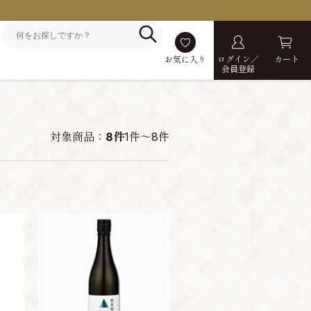
お気に入り
ログイン／
カート
会員登録
対象商品：
8件
1件～8件