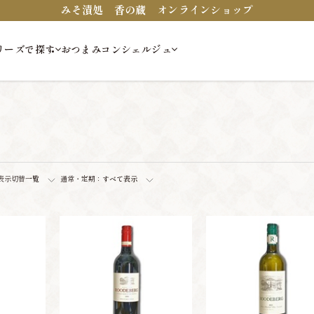
みそ漬処 香の蔵 オンラインショップ
リーズで探す
おつまみコンシェルジュ
表示切替
一覧
通常・定期：
すべて表示