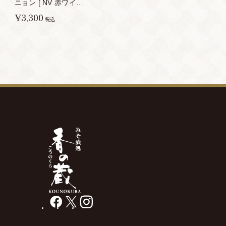
ニョン [ NV 赤ワイン
フルボディ 南アフリカ
¥3,300
税込
750ml ]
facebook
X
instagram