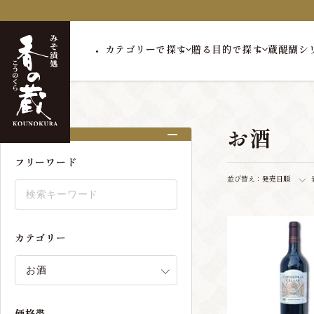
カテゴリーで探す
贈る目的で探す
蔵醍醐シ
トップ
お酒
お酒
絞り込み
フリーワード
並び替え：
発売日順
カテゴリー
価格帯