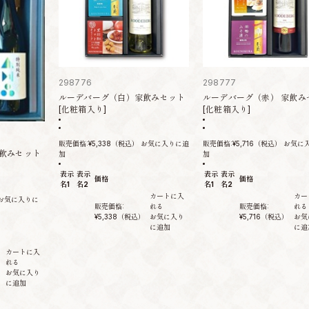
298776
298777
ルーデバーグ（白）家飲みセット
ルーデバーグ（赤） 家飲み
[化粧箱入り]
[化粧箱入り]
販売価格:
¥5,338
（税込）
お気に入りに追
販売価格:
¥5,716
（税込）
お気に
飲みセット
加
加
表示
表示
表示
表示
価格
価格
名1
名2
名1
名2
カートに入
カー
お気に入りに
販売価格:
れる
販売価格:
れる
¥5,338
（税込）
お気に入り
¥5,716
（税込）
お気
に追加
に追
カートに入
れる
）
お気に入り
に追加