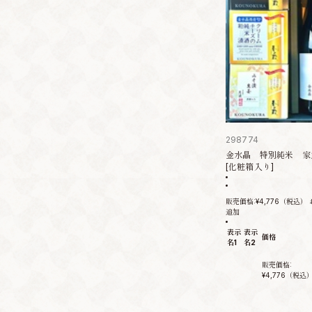
298774
金水晶 特別純米 家
[化粧箱入り]
販売価格:
¥4,776
（税込）
追加
表示
表示
価格
名1
名2
販売価格:
¥4,776
（税込