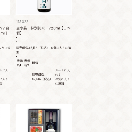
113022
NV 白
金水晶 特別純米 720ml【日本
l ]
酒】
入りに追
販売価格:
¥2,134
（税込）
お気に入りに追
加
表示
表示
価格
名1
名2
トに入
カートに入
販売価格:
れる
に入り
¥2,134
（税込）
お気に入り
加
に追加