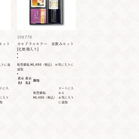
298778
セット
カセドラルセラー 家飲みセット
[化粧箱入り]
入りに追
販売価格:
¥6,486
（税込）
お気に入りに
追加
表示
表示
価格
名1
名2
トに入
カートに入
販売価格:
れる
に入り
¥6,486
（税込）
お気に入り
加
に追加