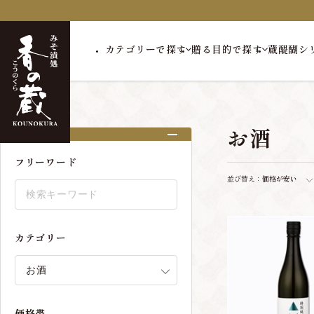
カテゴリーで探す
贈る目的で探す
蔵醍醐シ
トップ
お酒
お酒
絞り込み
フリーワード
並び替え：
価格が安い
カテゴリー
価格帯