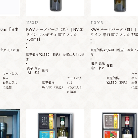
113012
113013
0ml【日本
KWV ルーデバーグ（赤） [ NV 赤
KWV ルーデバーグ（白） [ 
ワイン フルボディ 南アフリカ
ワイン 辛口 南アフリカ 750m
750ml ]
お気に入りに追
販売価格:
¥2,530
（税込）
お気に
販売価格:
¥2,530
（税込）
お気に入りに追
加
加
表示
表示
価格
表示
表示
名1
名2
価格
名1
名2
カートに入
カー
れる
カートに入
販売価格:
れる
お気に入り
販売価格:
れる
¥2,530
（税込）
お気
に追加
¥2,530
（税込）
お気に入り
に追
に追加