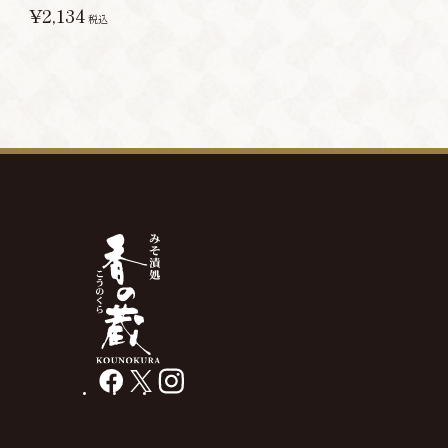
¥2,134
税込
facebook
X
instagram