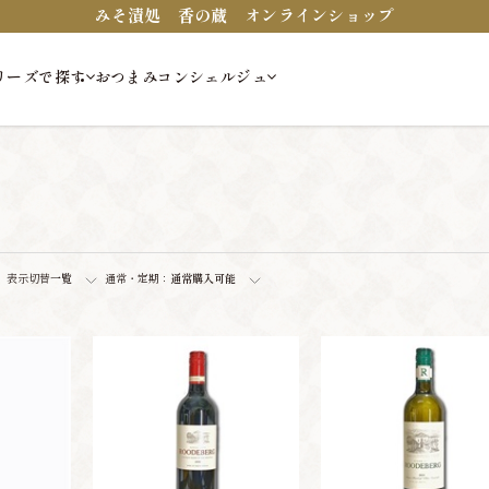
みそ漬処 香の蔵 オンラインショップ
リーズで探す
おつまみコンシェルジュ
表示切替
一覧
通常・定期：
通常購入可能