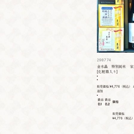
298774
金水晶 特別純米 家
[化粧箱入り]
販売価格:
¥4,776
（税込）
追加
表示
表示
価格
名1
名2
販売価格:
¥4,776
（税込