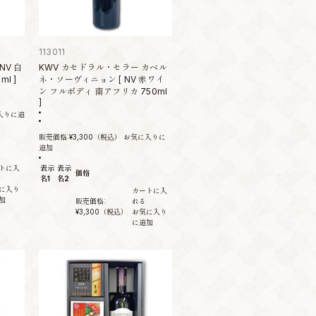
113011
NV 白
KWV カセドラル・セラー カベル
l ]
ネ・ソーヴィニョン [ NV 赤ワイ
ン フルボディ 南アフリカ 750ml
]
入りに追
販売価格:
¥3,300
（税込）
お気に入りに
追加
トに入
表示
表示
価格
名1
名2
に入り
カートに入
加
販売価格:
れる
¥3,300
（税込）
お気に入り
に追加