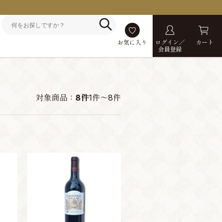
お気に入り
ログイン／
カート
会員登録
対象商品：
8件
1件～8件