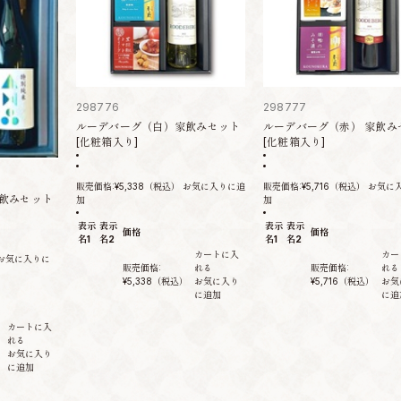
298776
298777
ルーデバーグ（白）家飲みセット
ルーデバーグ（赤） 家飲み
[化粧箱入り]
[化粧箱入り]
販売価格:
¥5,338
（税込）
お気に入りに追
販売価格:
¥5,716
（税込）
お気に
飲みセット
加
加
表示
表示
表示
表示
価格
価格
名1
名2
名1
名2
カートに入
カー
お気に入りに
販売価格:
れる
販売価格:
れる
¥5,338
（税込）
お気に入り
¥5,716
（税込）
お気
に追加
に追
カートに入
れる
）
お気に入り
に追加