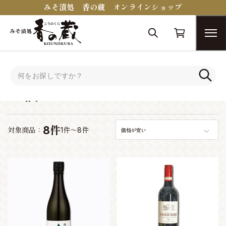
みそ漬処 香の蔵 オンラインショップ
トップ
お酒
お酒
8件
対象商品：
1件～8件
価格が安い