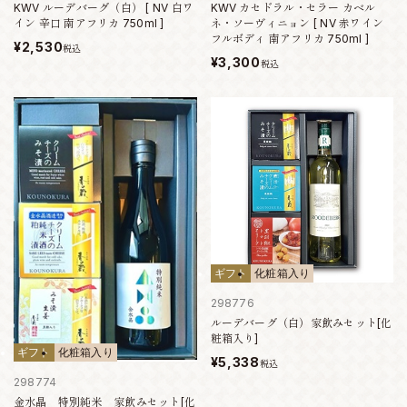
KWV ルーデバーグ（白） [ NV 白ワ
KWV カセドラル・セラー カベル
イン 辛口 南アフリカ 750ml ]
ネ・ソーヴィニョン [ NV 赤ワイン
フルボディ 南アフリカ 750ml ]
¥2,530
税込
¥3,300
税込
ギフト
化粧箱入り
298776
ルーデバーグ（白）家飲みセット[化
粧箱入り]
ギフト
化粧箱入り
¥5,338
税込
298774
金水晶 特別純米 家飲みセット[化