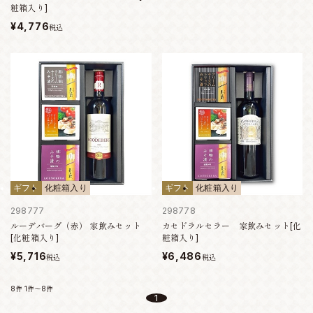
粧箱入り]
¥4,776
税込
ギフト
化粧箱入り
ギフト
化粧箱入り
298777
298778
ルーデバーグ（赤） 家飲みセット
カセドラルセラー 家飲みセット[化
[化粧箱入り]
粧箱入り]
¥5,716
¥6,486
税込
税込
8件
1件～8件
1