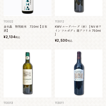
113022
113012
金水晶 特別純米 720ml【日本
KWV ルーデバーグ（赤） [ NV 赤ワ
酒】
イン フルボディ 南アフリカ 750ml
]
¥2,134
税込
¥2,530
税込
113013
113011