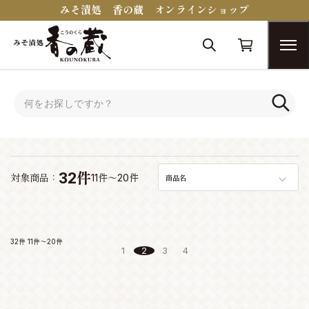
みそ漬処 香の蔵 オンラインショップ
トップ
おつまみコンシェルジュ
おつまみコンシェルジュ
32件
対象商品：
11件～20件
商品名
32件
11件～20件
1
2
3
4