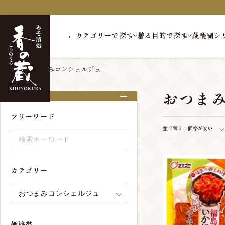
カテゴリーで探す
贈る目的で探す
蔵醍醐シ
トップ
おつまみコンシェルジュ
おつま
絞り込み
フリーワード
並び替え：
価格が安い
カテゴリー
価格帯