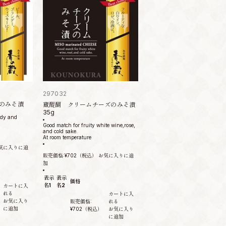
297032
のみそ漬
蔵醍醐 クリームチーズのみそ漬
35g
ndy and
Good match for fruity white wine,rose,
and cold sake.
At room temperature
気に入りに追
販売価格:
¥702
（税込）
お気に入りに追
加
表示
表示
価格
名1
名2
カートに入
れる
カートに入
お気に入り
販売価格:
れる
に追加
¥702
（税込）
お気に入り
に追加