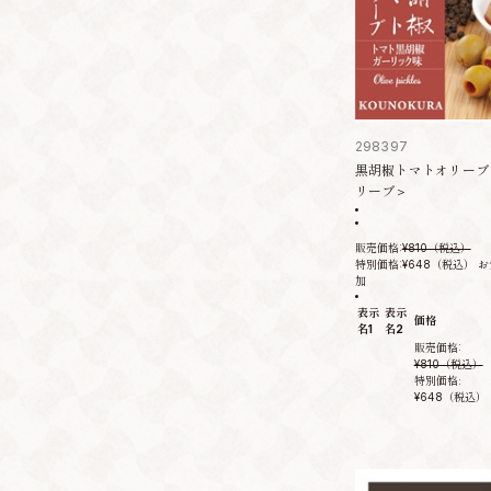
298397
黒胡椒トマトオリーブ
リーブ＞
販売価格:
¥810（税込）
特別価格:¥648
（税込）
お
加
表示
表示
価格
名1
名2
販売価格:
¥810（税込）
特別価格:
¥648（税込）