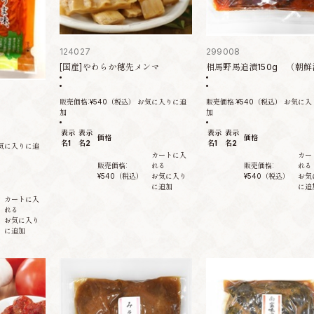
124027
299008
[国産]やわらか穂先メンマ
相馬野馬追漬150g （朝鮮
販売価格:
¥540
（税込）
お気に入りに追
販売価格:
¥540
（税込）
お気に入
加
加
表示
表示
表示
表示
価格
価格
名1
名2
名1
名2
気に入りに追
カートに入
カー
販売価格:
れる
販売価格:
れる
¥540
（税込）
お気に入り
¥540
（税込）
お気
に追加
に追
カートに入
れる
お気に入り
に追加