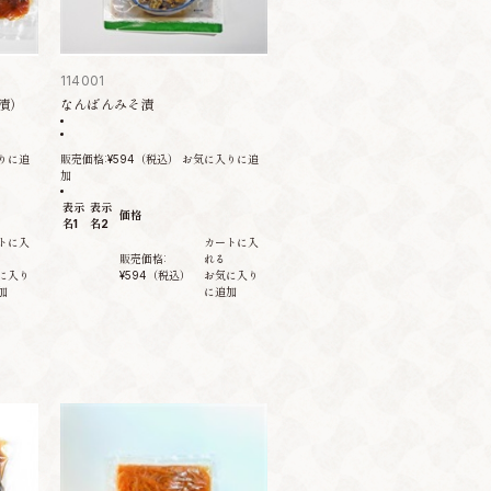
114001
漬）
なんばんみそ漬
りに追
販売価格:
¥594
（税込）
お気に入りに追
加
表示
表示
価格
名1
名2
トに入
カートに入
販売価格:
れる
に入り
¥594
（税込）
お気に入り
加
に追加