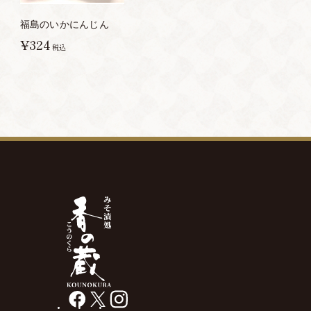
福島のいかにんじん
¥324
税込
facebook
X
instagram