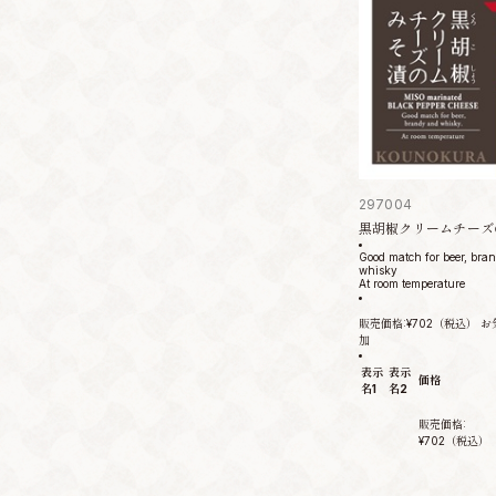
297004
黒胡椒クリームチーズ
Good match for beer, bra
whisky
At room temperature
販売価格:
¥702
（税込）
お
加
表示
表示
価格
名1
名2
販売価格:
¥702
（税込）