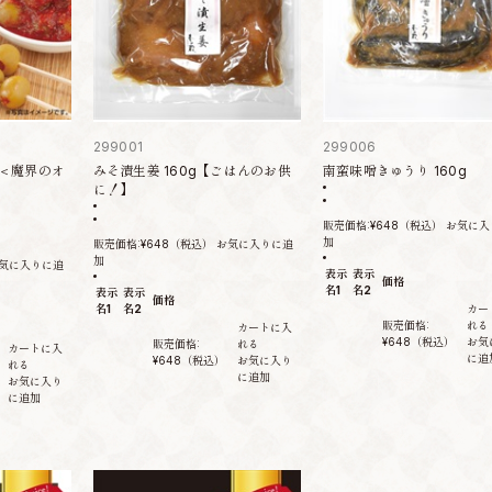
299001
299006
＜魔界のオ
みそ漬生姜 160g【ごはんのお供
南蛮味噌きゅうり 160g
に！】
販売価格:
¥648
（税込）
お気に入
加
販売価格:
¥648
（税込）
お気に入りに追
加
気に入りに追
表示
表示
価格
名1
名2
表示
表示
価格
名1
名2
カー
販売価格:
れる
カートに入
¥648
（税込）
お気
販売価格:
れる
カートに入
に追
¥648
（税込）
お気に入り
れる
に追加
お気に入り
に追加