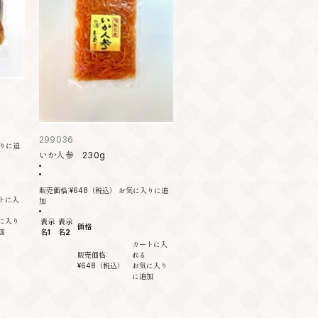
299036
りに追
いか人参 230g
販売価格:
¥648
（税込）
お気に入りに追
トに入
加
に入り
表示
表示
価格
加
名1
名2
カートに入
販売価格:
れる
¥648
（税込）
お気に入り
に追加