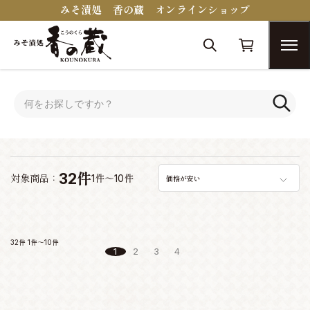
みそ漬処 香の蔵 オンラインショップ
トップ
おつまみコンシェルジュ
おつまみコンシェルジュ
32件
対象商品：
1件～10件
価格が安い
32件
1件～10件
1
2
3
4