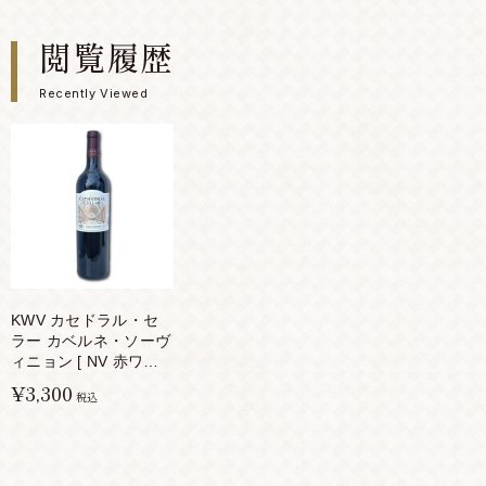
閲覧履歴
Recently Viewed
KWV カセドラル・セ
ラー カベルネ・ソーヴ
ィニョン [ NV 赤ワイ
ン フルボディ 南アフ
¥3,300
税込
リカ 750ml ]