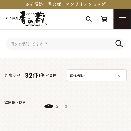
みそ漬処 香の蔵 オンラインショップ
トップ
おつまみコンシェルジュ
おつまみコンシェルジュ
32件
対象商品：
1件～10件
価格が高い
32件
1件～10件
1
2
3
4