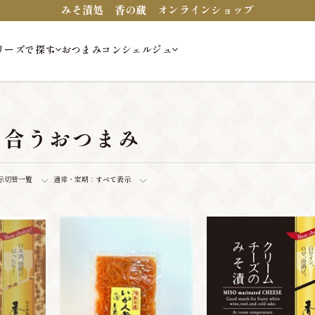
みそ漬処 香の蔵 オンラインショップ
リーズで探す
おつまみコンシェルジュ
に合うおつまみ
示切替
一覧
通常・定期：
すべて表示