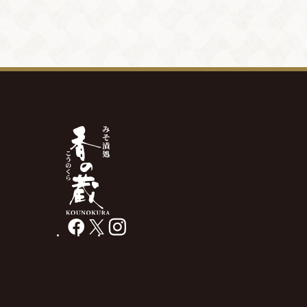
facebook
X
instagram