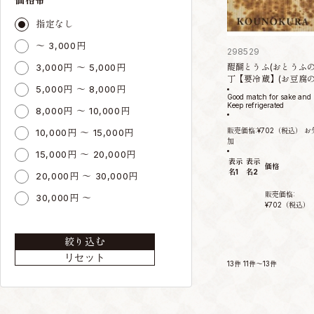
指定なし
～ 3,000円
298529
3,000円 ～ 5,000円
醍醐とうふ(おとうふの
丁【要冷蔵】(お豆腐の
5,000円 ～ 8,000円
Good match for sake and
Keep refrigerated
8,000円 ～ 10,000円
販売価格:
¥702
（税込）
お
10,000円 ～ 15,000円
加
15,000円 ～ 20,000円
表示
表示
価格
名1
名2
20,000円 ～ 30,000円
販売価格:
30,000円 ～
¥702
（税込）
絞り込む
リセット
13件
11件～13件