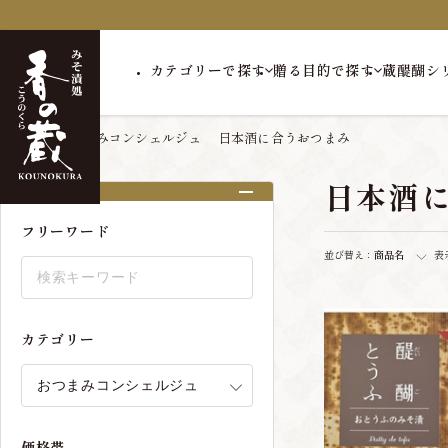
カテゴリーで探す
贈る目的で探す
蔵醍醐シ
トップ
おつまみコンシェルジュ
日本酒に合うおつまみ
日本酒
絞り込み
フリーワード
並び替え：
商品名
表
カテゴリー
価格帯