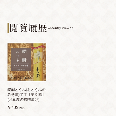
閲覧履歴
Recently Viewed
醍醐とうふ(おとうふの
みそ漬)半丁【要冷蔵】
(お豆腐の味噌漬け)
¥702
税込