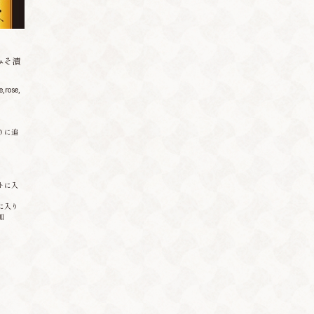
みそ漬
,rose,
りに追
トに入
に入り
加