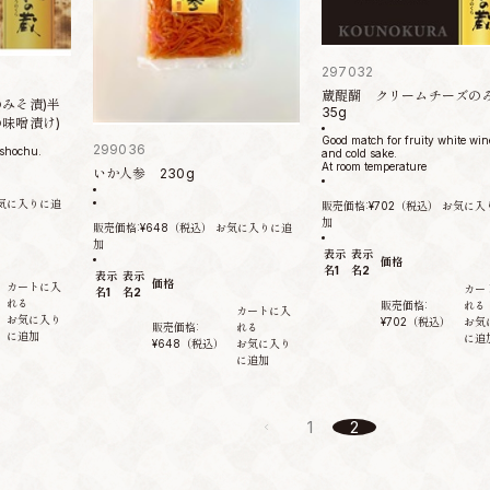
297032
蔵醍醐 クリームチーズの
みそ漬)半
35g
味噌漬け)
Good match for fruity white wine
299036
 shochu.
and cold sake.
At room temperature
いか人参 230g
気に入りに追
販売価格:
¥702
（税込）
お気に入
加
販売価格:
¥648
（税込）
お気に入りに追
加
表示
表示
価格
名1
名2
表示
表示
価格
カートに入
カー
名1
名2
れる
販売価格:
れる
カートに入
お気に入り
¥702
（税込）
お気
販売価格:
れる
に追加
に追
¥648
（税込）
お気に入り
に追加
1
2