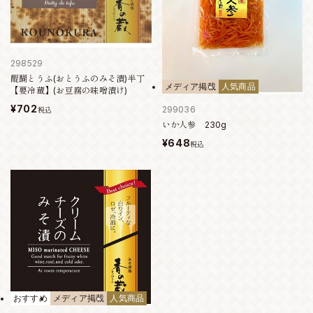
298529
醍醐とうふ(おとうふのみそ漬)半丁
メディア掲載
人気商品
【要冷蔵】(お豆腐の味噌漬け)
¥702
299036
税込
いか人参 230g
¥648
税込
おすすめ
メディア掲載
人気商品