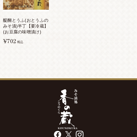
醍醐とうふ(おとうふの
みそ漬)半丁【要冷蔵】
(お豆腐の味噌漬け)
¥702
税込
facebook
X
instagram