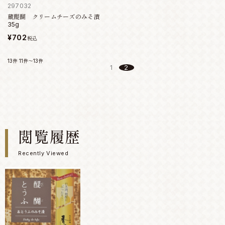
297032
蔵醍醐 クリームチーズのみそ漬
35g
¥702
税込
13件
11件～13件
1
2
閲覧履歴
Recently Viewed