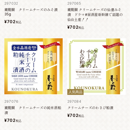
297032
297065
蔵醍醐 クリームチーズのみそ漬
蔵醍醐 クリームチーズの仙臺みそ
35g
漬 ドラマ#居酒屋新幹線で話題の
仙台土産！！
¥702
税込
¥702
税込
人気商品
297076
297084
蔵醍醐 クリームチーズの純米酒粕
クリームチーズのわさび粕漬
漬
¥702
税込
¥702
税込