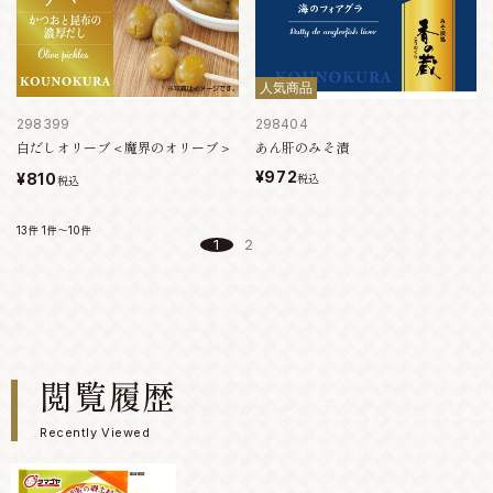
人気商品
298399
298404
白だしオリーブ＜魔界のオリーブ＞
あん肝のみそ漬
¥972
¥810
税込
税込
13件
1件～10件
1
2
閲覧履歴
Recently Viewed