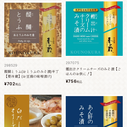
297075
298529
鰹出汁クリームチーズのみそ漬【ご
醍醐とうふ(おとうふのみそ漬)半丁
はんのお供に！】
【要冷蔵】(お豆腐の味噌漬け)
¥756
税込
¥702
税込