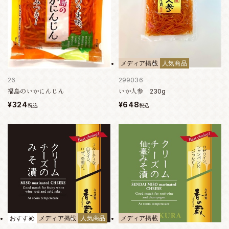
メディア掲載
人気商品
26
299036
福島のいかにんじん
いか人参 230g
¥324
¥648
税込
税込
おすすめ
メディア掲載
人気商品
メディア掲載