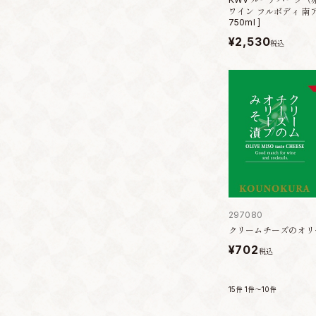
ワイン フルボディ 南
750ml ]
¥2,530
税込
297080
クリームチーズのオリ
¥702
税込
15件
1件～10件