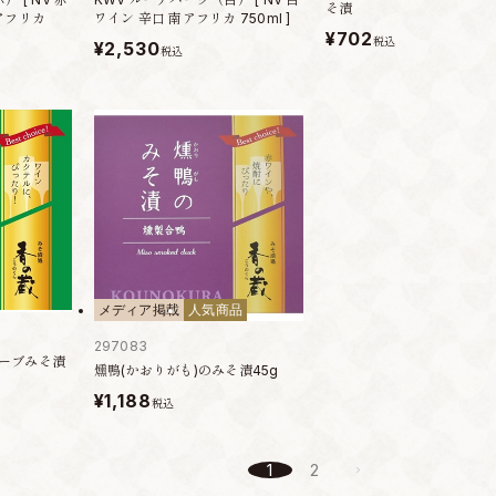
そ漬
アフリカ
ワイン 辛口 南アフリカ 750ml ]
¥702
税込
¥2,530
税込
メディア掲載
人気商品
297083
ーブみそ漬
燻鴨(かおりがも)のみそ漬45g
¥1,188
税込
1
2