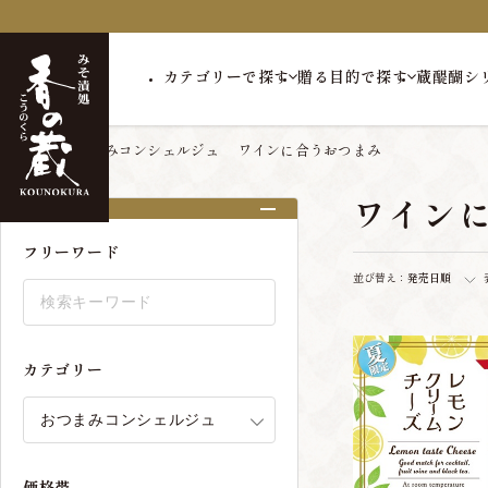
カテゴリーで探す
贈る目的で探す
蔵醍醐シ
トップ
おつまみコンシェルジュ
ワインに合うおつまみ
ワイン
絞り込み
フリーワード
並び替え：
発売日順
カテゴリー
価格帯