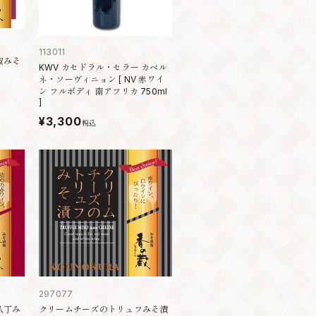
113011
椒みそ
KWV カセドラル・セラー カベル
ネ・ソーヴィニョン [ NV 赤ワイ
ン フルボディ 南アフリカ 750ml
]
¥3,300
税込
297077
八丁み
クリームチーズのトリュフみそ漬