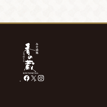
facebook
X
instagram