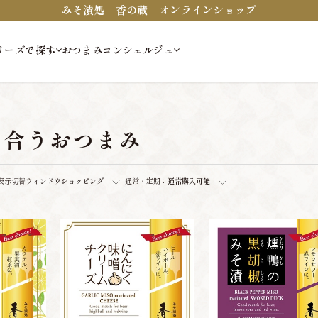
みそ漬処 香の蔵 オンラインショップ
リーズで探す
おつまみコンシェルジュ
に合うおつまみ
表示切替
ウィンドウショッピング
通常・定期：
通常購入可能