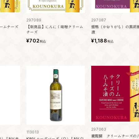
297089
297087
ームチーズ
【新商品】にんにく味噌クリーム
燻鴨（かおりがも）の黒胡
チーズ
漬
¥702
¥1,188
税込
税込
297063
113013
蔵醍醐 クリームチーズの
 [ NV 赤
KWV ルーデバーグ（白） [ NV 白