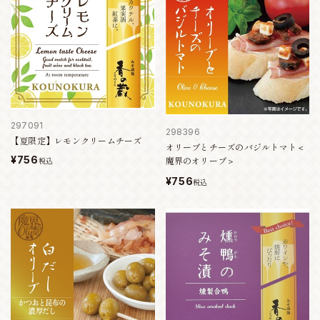
297091
298396
【夏限定】レモンクリームチーズ
オリーブとチーズのバジルトマト＜
¥756
魔界のオリーブ＞
税込
¥756
税込