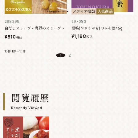
メディア掲載
人気商品
298399
297083
白だしオリーブ＜魔界のオリーブ＞
燻鴨(かおりがも)のみそ漬45g
¥1,188
¥810
税込
税込
15件
1件～10件
1
2
閲覧履歴
Recently Viewed