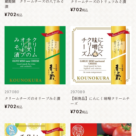
蔵醍醐 クリームチーズの八丁みそ
クリームチーズのトリュフみそ漬
漬
¥702
税込
¥702
税込
297080
297089
クリームチーズのオリーブみそ漬
【新商品】にんにく味噌クリームチ
ーズ
¥702
税込
¥702
税込