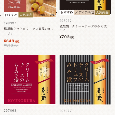
おすすめ
メディア掲載
人気商品
おすすめ
人気商品
297032
298397
蔵醍醐 クリームチーズのみそ漬
黒胡椒トマトオリーブ＜魔界のオリ
35g
ーブ＞
¥702
税込
¥648
税込
¥810
税込
297063
297077