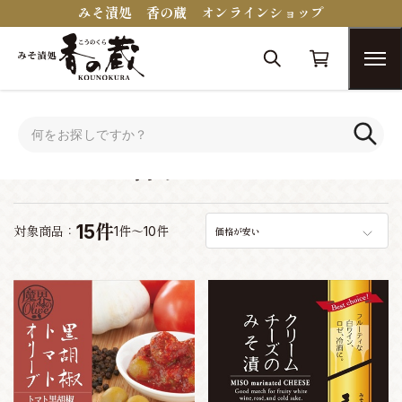
みそ漬処 香の蔵 オンラインショップ
トップ
おつまみコンシェルジュ
ワインに合うおつまみ
ワインに合うおつまみ
15件
対象商品：
1件～10件
価格が安い