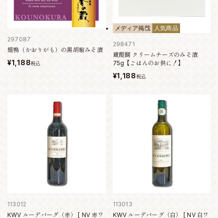
メディア掲載
人気商品
297087
298471
燻鴨（かおりがも）の黒胡椒みそ漬
蔵醍醐 クリームチーズのみそ漬
¥1,188
75g【ごはんのお供に！】
税込
¥1,188
税込
113012
113013
KWV ルーデバーグ（赤） [ NV 赤ワ
KWV ルーデバーグ（白） [ NV 白ワ