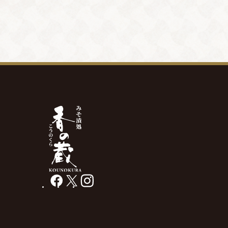
facebook
X
instagram