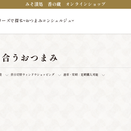
みそ漬処 香の蔵 オンラインショップ
リーズで探す
おつまみコンシェルジュ
に合うおつまみ
数
表示切替
ウィンドウショッピング
通常・定期：
定期購入可能
。