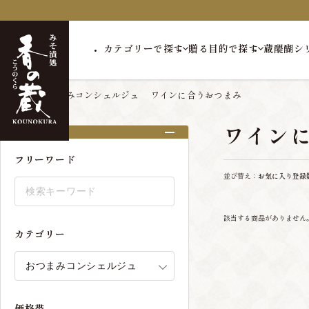
カテゴリーで探す
贈る目的で探す
蔵醍醐シ
トップ
おつまみコンシェルジュ
ワインに合うおつまみ
ワイン
絞り込み
フリーワード
並び替え：
お気に入り登録
該当する商品がありません
カテゴリー
価格帯