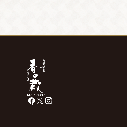
facebook
X
instagram