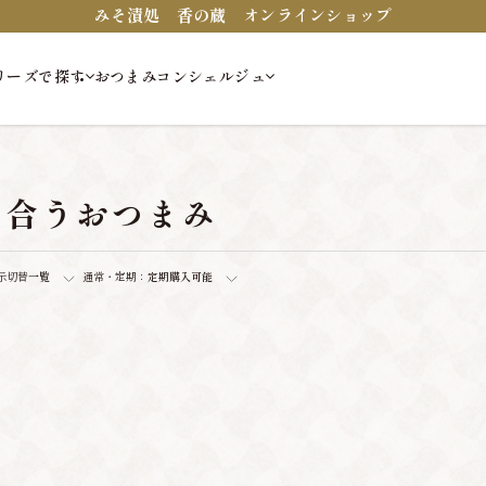
みそ漬処 香の蔵 オンラインショップ
リーズで探す
おつまみコンシェルジュ
に合うおつまみ
示切替
一覧
通常・定期：
定期購入可能
。