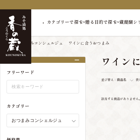
カテゴリーで探す
贈る目的で探す
蔵醍醐シ
トップ
おつまみコンシェルジュ
ワインに合うおつまみ
ワイン
絞り込み
フリーワード
並び替え：
商品名
表
該当する商品がありません
カテゴリー
価格帯