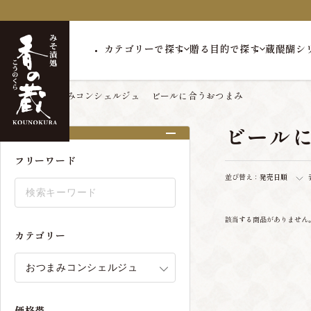
カテゴリーで探す
贈る目的で探す
蔵醍醐シ
トップ
おつまみコンシェルジュ
ビールに合うおつまみ
ビール
絞り込み
フリーワード
並び替え：
発売日順
該当する商品がありません
カテゴリー
価格帯