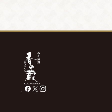
facebook
X
instagram