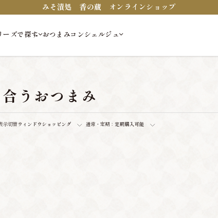
みそ漬処 香の蔵 オンラインショップ
リーズで探す
おつまみコンシェルジュ
に合うおつまみ
表示切替
ウィンドウショッピング
通常・定期：
定期購入可能
。