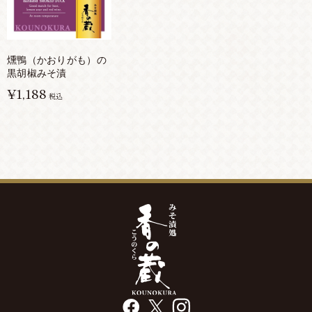
燻鴨（かおりがも）の
黒胡椒みそ漬
¥1,188
税込
facebook
X
instagram