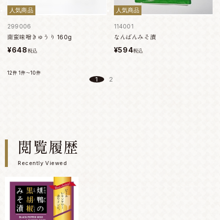
人気商品
人気商品
299006
114001
南蛮味噌きゅうり 160g
なんばんみそ漬
¥648
¥594
税込
税込
12件
1件～10件
1
2
閲覧履歴
Recently Viewed