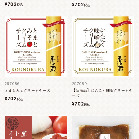
¥702
¥702
税込
税込
297086
297089
とまとみそクリームチーズ
【新商品】にんにく味噌クリームチ
ーズ
¥702
税込
¥702
税込