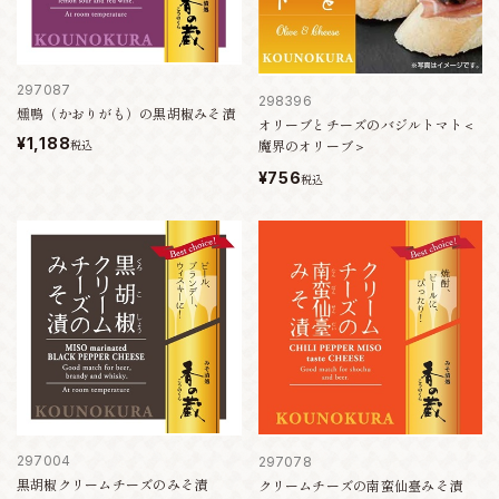
297087
298396
燻鴨（かおりがも）の黒胡椒みそ漬
オリーブとチーズのバジルトマト＜
¥1,188
魔界のオリーブ＞
税込
¥756
税込
297004
297078
黒胡椒クリームチーズのみそ漬
クリームチーズの南蛮仙臺みそ漬