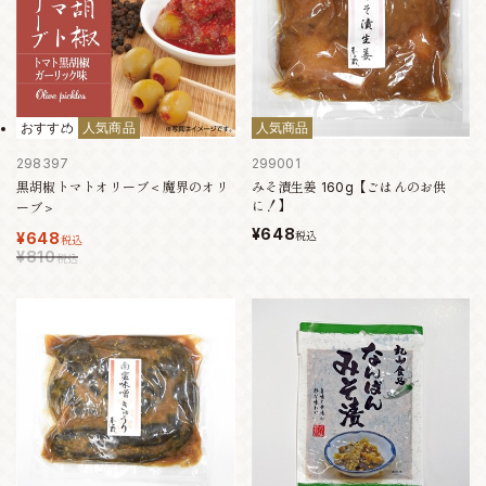
おすすめ
人気商品
人気商品
298397
299001
黒胡椒トマトオリーブ＜魔界のオリ
みそ漬生姜 160g【ごはんのお供
に！】
ーブ＞
¥648
¥648
税込
税込
¥810
税込